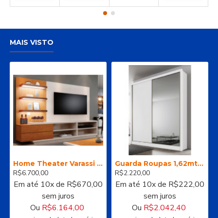
MAIS VISTO
Home Theater Varassi 2,70m (completo rack + painel) - Pollo Decor
Guarda Roupas 1,62mts 100% MDF
R$6.700,00
R$2.220,00
Em até 10x de R$670,00
Em até 10x de R$222,00
sem juros
sem juros
Ou
R$6.164,00
Ou
R$2.042,40