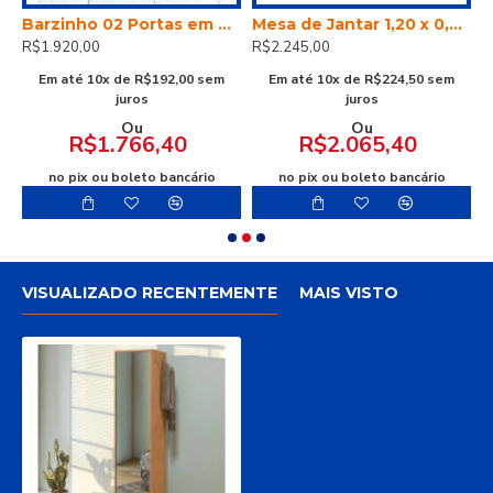
ra 02 Portas Retrô
Barzinho 02 Portas em madeira maciça
Mesa de Jantar 1,20 x 0,80 com 04 Cadeiras
R$1.920,00
R$2.245,00
R
Em até 10x de R$192,00 sem
Em até 10x de R$224,50 sem
E
juros
juros
Ou
Ou
R$1.766,40
R$2.065,40
no pix ou boleto bancário
no pix ou boleto bancário
VISUALIZADO RECENTEMENTE
MAIS VISTO