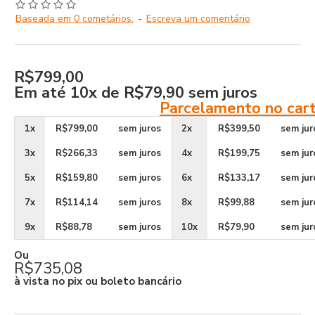
Baseada em 0 cometários.
-
Escreva um comentário
R$799,00
Em até
10x de R$79,90
sem juros
Parcelamento no car
1x
R$799,00
sem juros
2x
R$399,50
sem jur
3x
R$266,33
sem juros
4x
R$199,75
sem jur
5x
R$159,80
sem juros
6x
R$133,17
sem jur
7x
R$114,14
sem juros
8x
R$99,88
sem jur
9x
R$88,78
sem juros
10x
R$79,90
sem jur
Ou
R$735,08
à vista no pix ou boleto bancário