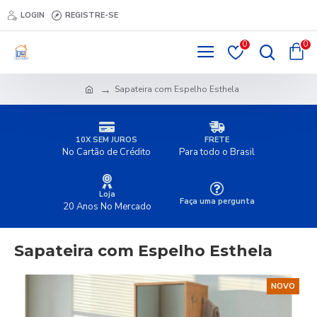
LOGIN
REGISTRE-SE
0
0
Sapateira com Espelho Esthela
10X SEM JUROS
FRETE
No Cartão de Crédito
Para todo o Brasil
Loja
Faça uma pergunta
20 Anos No Mercado
Sapateira com Espelho Esthela
NOVO