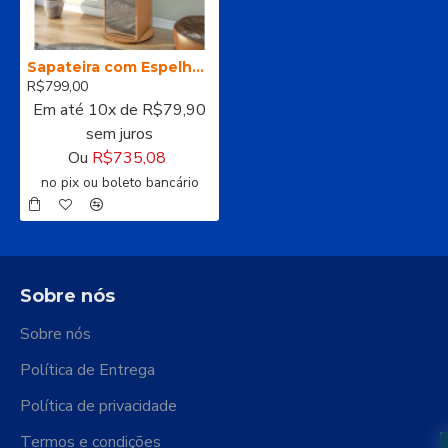
Sapateira com Espelho Esthela
R$799,00
Em até 10x de R$79,90
sem juros
Ou
R$735,08
no pix ou boleto bancário
Sobre nós
Sobre nós
Política de Entrega
Política de privacidade
Termos e condições