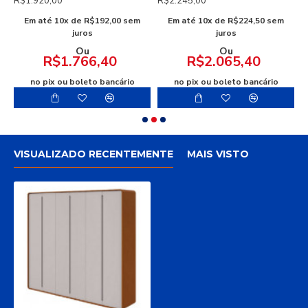
R$1.920,00
R$2.245,00
R
Em até 10x de R$192,00 sem
Em até 10x de R$224,50 sem
E
juros
juros
Ou
Ou
R$1.766,40
R$2.065,40
no pix ou boleto bancário
no pix ou boleto bancário
VISUALIZADO RECENTEMENTE
MAIS VISTO