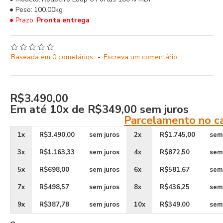
Peso:
100.00kg
Prazo:
Pronta entrega
Baseada em 0 cometários.
-
Escreva um comentário
R$3.490,00
Em até
10x de R$349,00
sem juros
Parcelamento no c
1x
R$3.490,00
sem juros
2x
R$1.745,00
sem
3x
R$1.163,33
sem juros
4x
R$872,50
sem
5x
R$698,00
sem juros
6x
R$581,67
sem
7x
R$498,57
sem juros
8x
R$436,25
sem
9x
R$387,78
sem juros
10x
R$349,00
sem