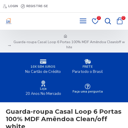
LOGIN
REGISTRE-SE
0
0
Guarda-roupa Casal Loop 6 Portas 100% MDF Amêndoa Clean/off w
hite
10X SEM JUROS
FRETE
No Cartão de Crédito
Para todo o Brasil
Loja
Faça uma pergunta
20 Anos No Mercado
Guarda-roupa Casal Loop 6 Portas
100% MDF Amêndoa Clean/off
white