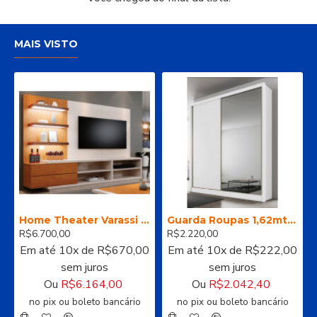
MAIS VISTO
Home Theater Varassi 2,70m (completo rack + painel) - Pollo Decor
Guarda Roupas 1,62mts 100% MDF
R$6.700,00
R$2.220,00
Em até 10x de R$670,00
Em até 10x de R$222,00
sem juros
sem juros
Ou
R$6.164,00
Ou
R$2.042,40
no pix ou boleto bancário
no pix ou boleto bancário