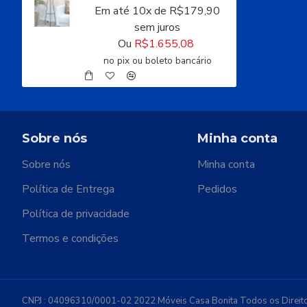
Em até 10x de R$179,90
sem juros
Ou
R$1.655,08
no pix ou boleto bancário
Sobre nós
Minha conta
Sobre nós
Minha conta
Política de Entrega
Pedidos
Política de privacidade
Termos e condições
CNPJ : 04096310/0001-02 2022 Móveis Casa Bonita Todos os Direit