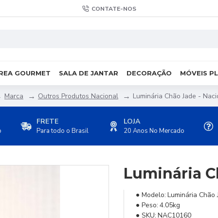
CONTATE-NOS
REA GOURMET
SALA DE JANTAR
DECORAÇÃO
MÓVEIS P
Marca
Outros Produtos Nacional
Luminária Chão Jade - Naci
FRETE
LOJA
o
Para todo o Brasil
20 Anos No Mercado
Luminária C
Modelo:
Luminária Chão 
Peso:
4.05kg
SKU:
NAC10160