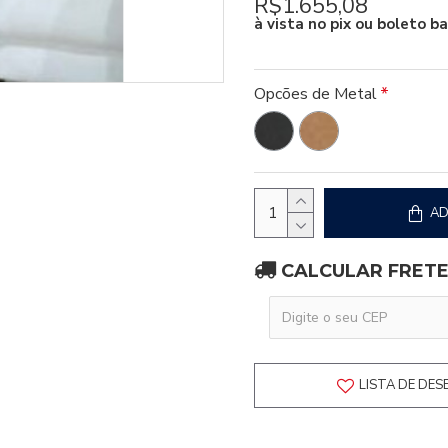
R$1.655,08
à vista no pix ou boleto b
Opcões de Metal
AD
CALCULAR FRET
LISTA DE DES