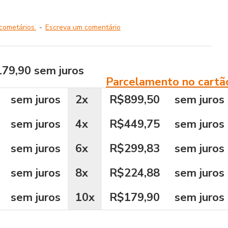
cometários.
-
Escreva um comentário
179,90
sem juros
Parcelamento no cartã
sem juros
2x
R$899,50
sem juros
sem juros
4x
R$449,75
sem juros
sem juros
6x
R$299,83
sem juros
sem juros
8x
R$224,88
sem juros
sem juros
10x
R$179,90
sem juros