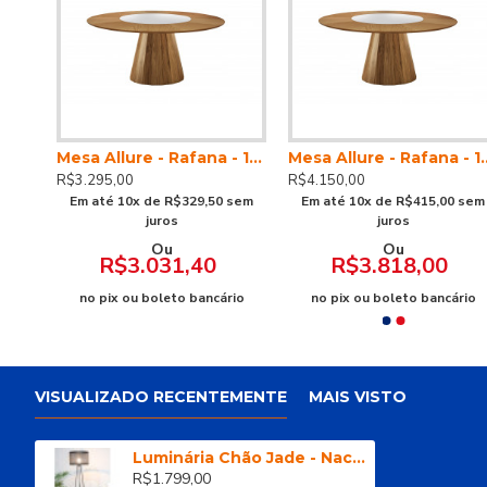
Guarda Roupa 06 Portas 100% MDF Cinamomo
Mesa Allure - Rafana - 130x130
Mesa Allure - 
R$3.295,00
R$4.150,00
 sem
Em até 10x de R$329,50 sem
Em até 10x de R$415,00 sem
juros
juros
Ou
Ou
R$3.031,40
R$3.818,00
io
no pix ou boleto bancário
no pix ou boleto bancário
VISUALIZADO RECENTEMENTE
MAIS VISTO
Luminária Chão Jade - Nacional
R$1.799,00